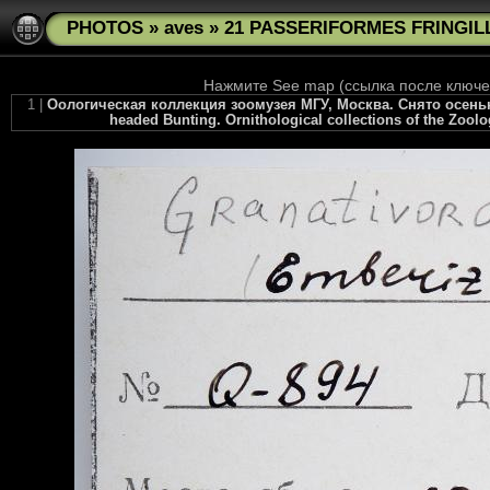
PHOTOS
»
aves
»
21 PASSERIFORMES FRINGILL
Нажмите See map (ссылка после ключев
1 |
Оологическая коллекция зоомузея МГУ, Москва. Снято осенью 2
headed Bunting. Ornithological collections of the Zool