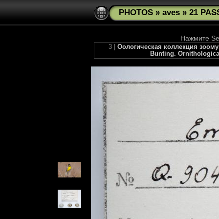
PHOTOS
»
aves
»
21 PAS
Нажмите See
3 |
Оологическая коллекция зоомузе
Bunting. Ornithologica