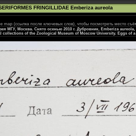
SERIFORMES FRINGILLIDAE Emberiza aureola
 map (ссылка после ключевых слов), чтобы посмотреть место съё
я МГУ, Москва. Снято осенью 2010 г. Дубровник, Emberiza aureola, O
l collections of the Zoological Museum of Moscow University. Eggs of a 