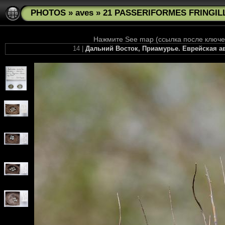
PHOTOS
»
aves
»
21 PASSERIFORMES FRINGILL
Нажмите See map (ссылка после ключев
14 |
Дальний Восток, Приамурье. Еврейская ав