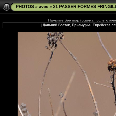
PHOTOS
»
aves
»
21 PASSERIFORMES FRINGILL
Нажмите See map (ссылка после ключев
1 |
Дальний Восток, Приамурье. Еврейская ав