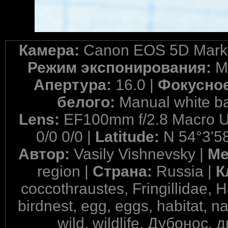
Камера:
Canon EOS 5D Mark 
Режим экспонирования:
M
Апертура:
16.0 |
Фокусное
белого:
Manual white b
Lens:
EF100mm f/2.8 Macro 
0/0 0/0 |
Latitude:
N 54°3'58
Автор:
Vasily Vishnevsky |
Ме
region |
Страна:
Russia |
К
coccothraustes, Fringillidae, 
birdnest, egg, eggs, habitat, n
wild, wildlife, Дубонос,