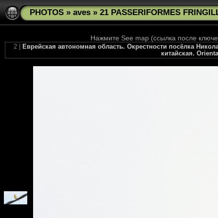
PHOTOS
»
aves
»
21 PASSERIFORMES FRINGILLI
Нажмите See map (ссылка после ключев
2 |
Еврейская автономная область. Окрестности посёлка Николае
китайская. Orienta