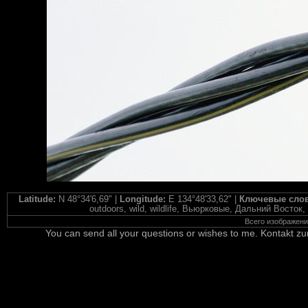
Latitude:
N 48°34'6,69" |
Longitude:
E 134°48'33,62" |
Ключевые сло
outdoors, wild, wildlife, Вьюрковые, Дальний Восто
Всего изображен
You can send all your questions or wishes to me. Kontakt zu