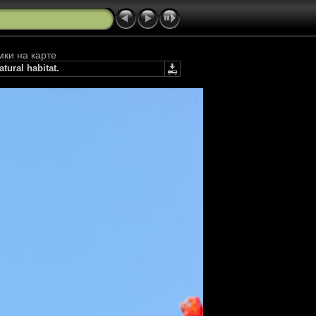
мки на карте
tural habitat.