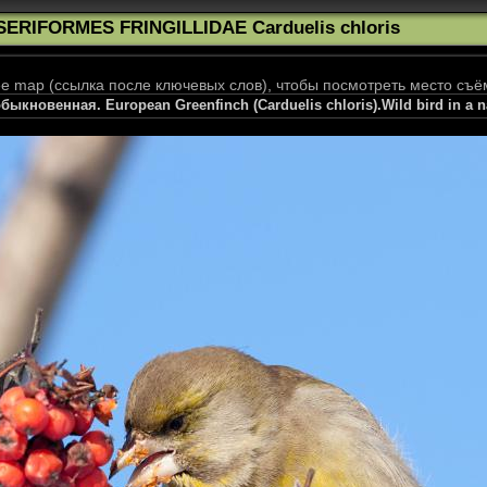
SERIFORMES FRINGILLIDAE Carduelis chloris
 map (ссылка после ключевых слов), чтобы посмотреть место съё
ыкновенная. European Greenfinch (Carduelis chloris).Wild bird in a na