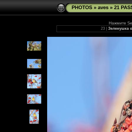
PHOTOS
»
aves
»
21 PAS
Нажмите See
23 |
Зеленушка об