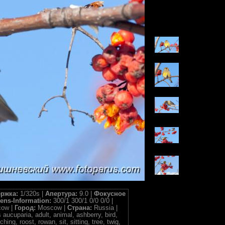
ржка:
1/320s |
Апертура:
9.0 |
Фокусное
ens-Information:
300/1 300/1 0/0 0/0 |
cow |
Город:
Moscow |
Страна:
Russia |
 aucuparia, adult, animal, ashberry, bird,
ng, roost, rowan, sit, sitting, tree, twig,