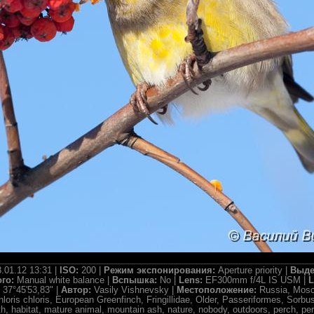
.01.12 13:31 |
ISO:
200 |
Режим экспонирования:
Aperture priority |
Выде
ого:
Manual white balance |
Вспышка:
No |
Lens:
EF300mm f/4L IS USM |
L
 37°45'53,83" |
Автор:
Vasily Vishnevsky |
Местоположение:
Russia, Mos
hloris chloris, European Greenfinch, Fringillidae, Older, Passeriformes, Sorbus
th, habitat, mature animal, mountain ash, nature, nobody, outdoors, perch, perchi