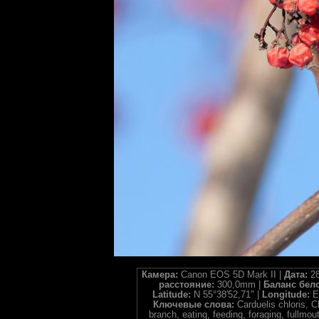
Камера:
Canon EOS 5D Mark II |
Дата:
28
расстояние:
300,0mm |
Баланс бел
Latitude:
N 55°38'52,71" |
Longitude:
E
Ключевые слова:
Carduelis chloris, C
branch, eating, feeding, foraging, fullmou