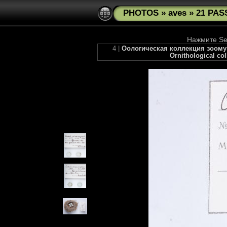
PHOTOS
»
aves
»
21 PAS
Нажмите See
4 |
Оологическая коллекция зоомузе
Ornithological co