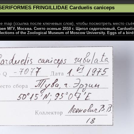
SERIFORMES FRINGILLIDAE Carduelis caniceps
 map (ссылка после ключевых слов), чтобы посмотреть место съё
я МГУ, Москва. Снято осенью 2010 г. Щегол седоголовый, Carduelis 
llections of the Zoological Museum of Moscow University. Eggs of a bird