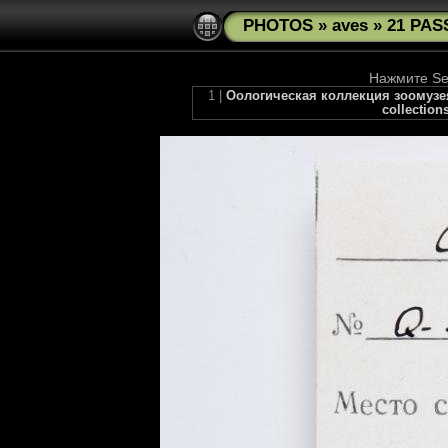
PHOTOS
»
aves
»
21 PAS
Нажмите See
1 |
Оологическая коллекция зоомузея 
collection