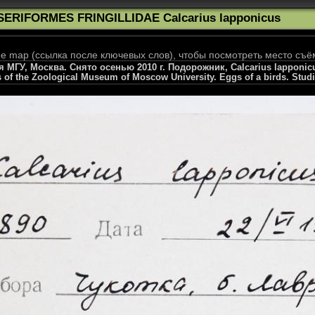
SERIFORMES FRINGILLIDAE Calcarius lapponicus
 map (ссылка после ключевых слов), чтобы посмотреть место съё
МГУ, Москва. Снято осенью 2010 г. Подорожник, Calcarius lapponicus
s of the Zoological Museum of Moscow University. Eggs of a birds. Stud