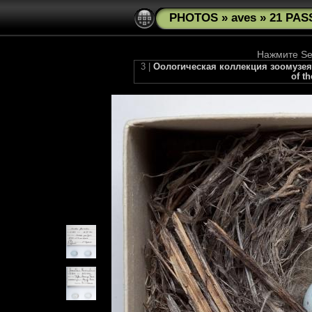
PHOTOS
»
aves
»
21 PAS
Нажмите See
3 |
Оологическая коллекция зоомузея МГ
of t