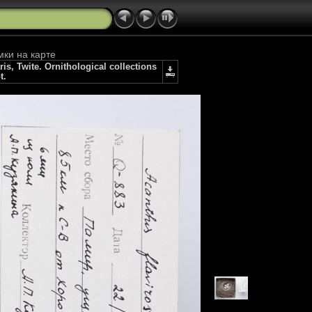
мки на карте
, Twite. Ornithological collections
t.