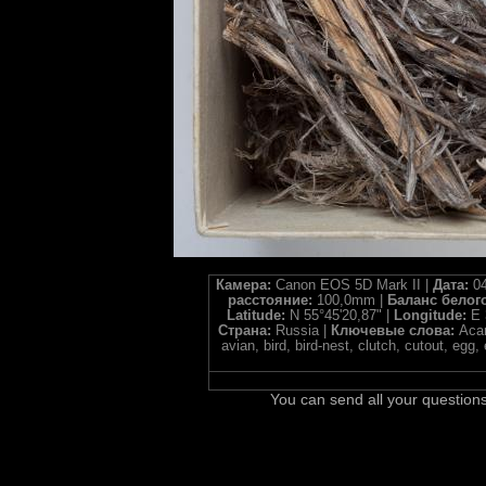
Камера:
Canon EOS 5D Mark II |
Дата:
04
расстояние:
100,0mm |
Баланс белог
Latitude:
N 55°45'20,87" |
Longitude:
E 
Страна:
Russia |
Ключевые слова:
Acan
avian, bird, bird-nest, clutch, cutout, 
You can send all your questions