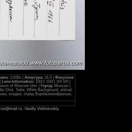
жка:
1/200s |
Апертура:
16.0 |
Фокусное
|
Lens-Information:
100/1 100/1 0/0 0/0 |
useum of Moscow Univ |
Город:
Moscow |
udio Shot, Twite, White Background, animal,
рованно, кладка, отряд Воробьинообразные,
rus@mail.ru. Vasiliy Vishnevskiy