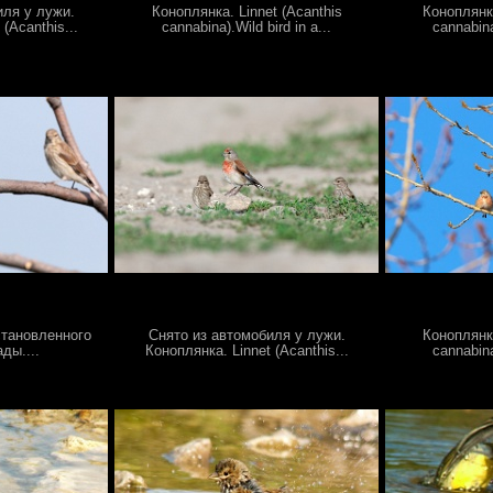
иля у лужи.
Коноплянка. Linnet (Acanthis
Коноплянка
(Acanthis...
cannabina).Wild bird in a...
cannabina)
становленного
Снято из автомобиля у лужи.
Коноплянка
ды....
Коноплянка. Linnet (Acanthis...
cannabina)