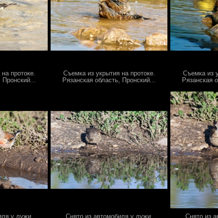
 на протоке.
Съемка из укрытия на протоке.
Съемка из у
 Пронский...
Рязанская область, Пронский...
Рязанская о
иля у лужи.
Снято из автомобиля у лужи.
Снято из а