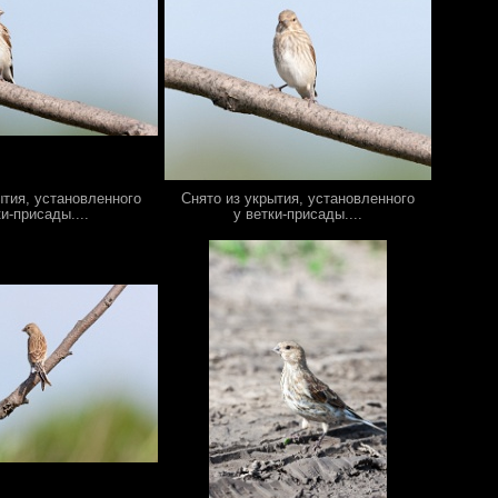
ытия, установленного
Снято из укрытия, установленного
ки-присады....
у ветки-присады....