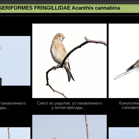
SERIFORMES FRINGILLIDAE Acanthis cannabina
становленного
Снято из укрытия, установленного
Коноплянка
ды....
у ветки-присады....
cannabina)