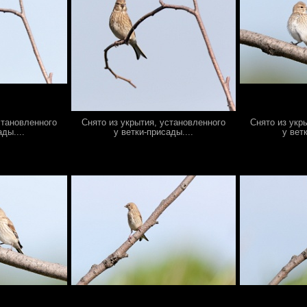
становленного
Снято из укрытия, установленного
Снято из укр
ды....
у ветки-присады....
у вет