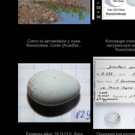
Снято из автомобиля у лужи.
Коллекция птич
Коноплянка. Linnet (Acanthis...
натуральную в
Коноплянка
Размеры яйца: 19,7х13,6. Дата
Оологическая колле