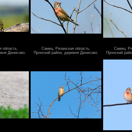
я область,
Самец. Рязанская область,
Самец. Ря
евня Денисово.
Пронский район, деревня Денисово.
Пронский райо