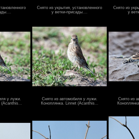
становленного
Снято из укрытия, установленного
Снято из укр
ды....
у ветки-присады....
у вет
иля у лужи.
Снято из автомобиля у лужи.
Снято из а
(Acanthis...
Коноплянка. Linnet (Acanthis...
Коноплянка.