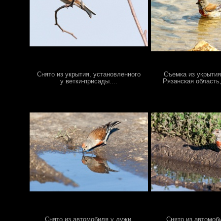
Снято из укрытия, установленного
Съемка из укрытия
у ветки-присады....
Рязанская область,
Снято из автомобиля у лужи.
Снято из автомоб