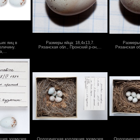
ьих яиц в
Размеры яйца: 18,4х13,7.
Размеры 
еличину.
Рязанская обл., Пронский р-он,...
Рязанская об
,...
кция зоомузея
Оологическая коллекция зоомузея
Оологическая