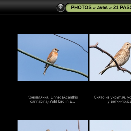
PHOTOS
»
aves
» 21 PAS
Коноплянка. Linnet (Acanthis
Снято из укрытия, у
cannabina).Wild bird in a...
у ветки-приса