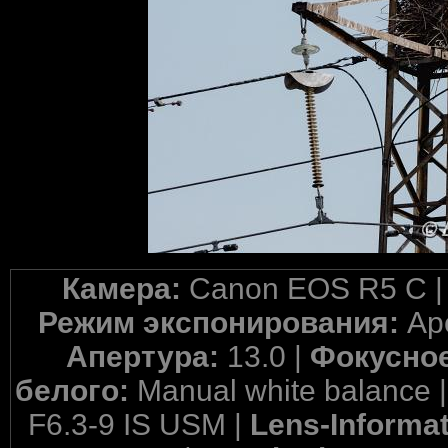
Камера:
Canon EOS R5 C 
Режим экспонирования:
Ape
Апертура:
13.0 |
Фокусное
белого:
Manual white balance 
F6.3-9 IS USM |
Lens-Informa