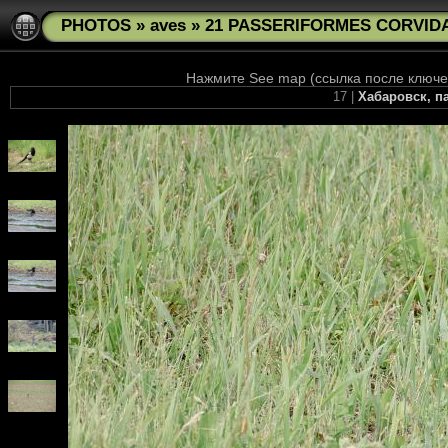
PHOTOS
»
aves
»
21 PASSERIFORMES CORVIDAE
Нажмите See map (ссылка после ключев
17 |
Хабаровск, па