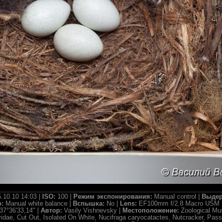
.10.10 14:03 |
ISO:
100 |
Режим экспонирования:
Manual control |
Выдер
о:
Manual white balance |
Вспышка:
No |
Lens:
EF100mm f/2.8 Macro USM 
37°36'33,14" |
Автор:
Vasily Vishnevsky |
Местоположение:
Zoological M
idae, Cut Out, Isolated On White, Nucifraga caryocatactes, Nutcracker, Pas