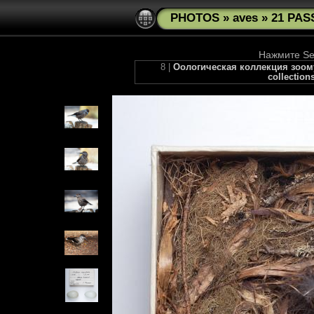
PHOTOS
»
aves
»
21 PAS
Нажмите See
8 |
Оологическая коллекция зоомузе
collection