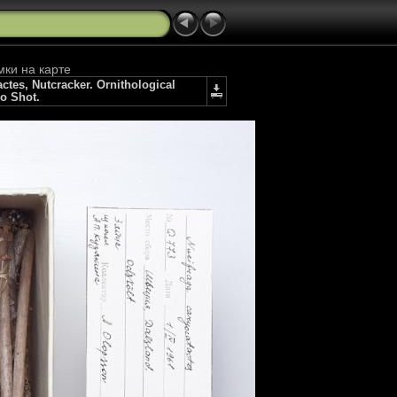
мки на карте
es, Nutcracker. Ornithological
io Shot.