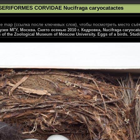
SERIFORMES CORVIDAE Nucifraga caryocatactes
 map (ссылка после ключевых слов), чтобы посмотреть место съё
я МГУ, Москва. Снято осенью 2010 г. Кедровка, Nucifraga caryocatact
s of the Zoological Museum of Moscow University. Eggs of a birds. Stud