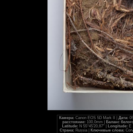
Камера:
Canon EOS 5D Mark II |
Дата:
05
расстояние:
100,0mm |
Баланс белог
Latitude:
N 55°45'20,87" |
Longitude:
E 
Страна:
Russia |
Ключевые слова:
Corv