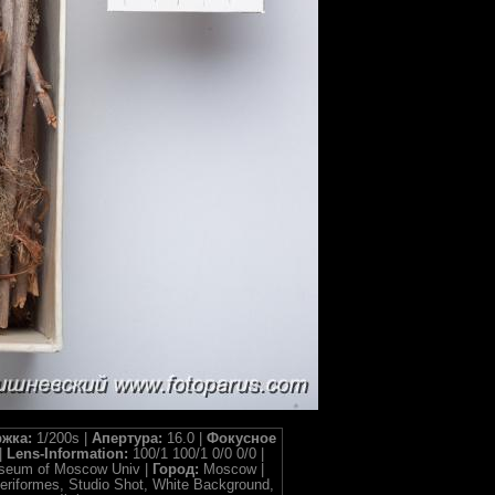
жка:
1/200s |
Апертура:
16.0 |
Фокусное
|
Lens-Information:
100/1 100/1 0/0 0/0 |
useum of Moscow Univ |
Город:
Moscow |
seriformes, Studio Shot, White Background,