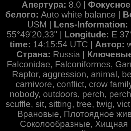
Апертура:
8.0 |
Фокусное
белого:
Auto white balance |
В
USM |
Lens-Information:
55°49'20,33" |
Longitude:
E 37
time:
14:15:54 UTC |
Автор:
Страна:
Russia |
Ключевые
Falconidae, Falconiformes, Gar
Raptor, aggression, animal, bea
carnivore, conflict, crow family
nobody, outdoors, perch, perchin
scuffle, sit, sitting, tree, twig, 
Врановые, Плотоядное жив
Соколообразные, Хищная п