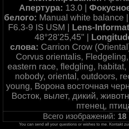
Апертура:
13.0 |
Фокусное
белого:
Manual white balance 
F6.3-9 IS USM |
Lens-Informa
48°28'25,45" |
Longitud
слова:
Carrion Crow (Oriental
Corvus orientalis, Fledgeling,
eastern race, fledgling, habitat
nobody, oriental, outdoors, rec
young, Ворона восточная чер
Восток, вылет, дикий, живот
птенец, птиц
Всего изображений:
18
You can send all your questions or wishes to me. Kontakt zu