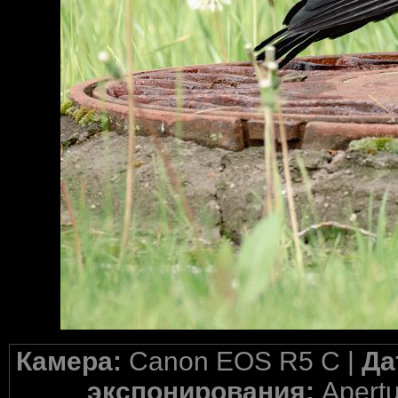
Камера:
Canon EOS R5 C |
Да
экспонирования:
Apertu