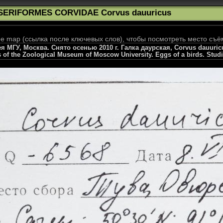
SERIFORMES CORVIDAE Corvus dauuricus
 map (ссылка после ключевых слов), чтобы посмотреть место съё
МГУ, Москва. Снято осенью 2010 г. Галка даурская, Corvus dauuricus
s of the Zoological Museum of Moscow University. Eggs of a birds. Stud