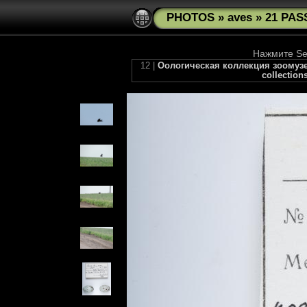
PHOTOS
»
aves
»
21 PAS
Нажмите See
12 |
Оологическая коллекция зоомузея 
collection