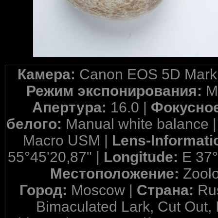
Камера:
Canon EOS 5D Mark 
Режим экспонирования:
M
Апертура:
16.0 |
Фокусное
белого:
Manual white balance 
Macro USM |
Lens-Informati
55°45'20,87" |
Longitude:
E 37°
Местоположение:
Zool
Город:
Moscow |
Страна:
Ru
Bimaculated Lark, Cut Out,