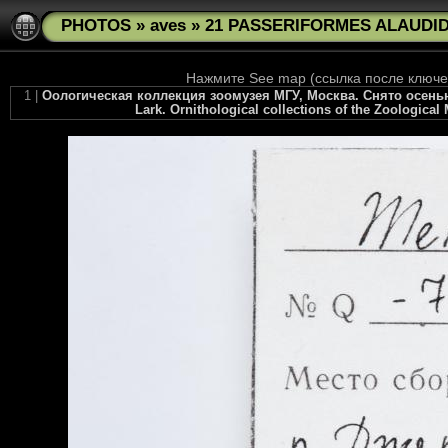
PHOTOS
»
aves
»
21 PASSERIFORMES ALAUDIDA
Нажмите See map (ссылка после ключев
1 |
Оологическая коллекция зоомузея МГУ, Москва. Снято осенью
Lark. Ornithological collections of the Zoologica