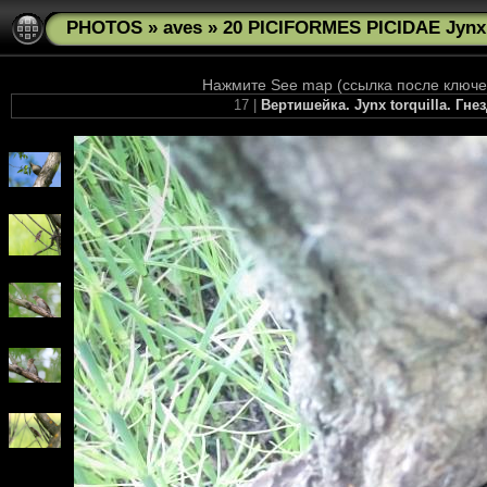
PHOTOS
»
aves
»
20 PICIFORMES PICIDAE Jynx 
Нажмите See map (ссылка после ключев
17 |
Вертишейка. Jynx torquilla. Гнез