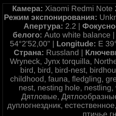
Камера:
Xiaomi Redmi Note 
Режим экспонирования:
Unkn
Апертура:
2.2 |
Фокусно
белого:
Auto white balance 
54°2'52,00" |
Longitude:
E 39
Страна:
Russland |
Ключев
Wryneck, Jynx torquilla, North
bird, bird, bird-nest, birdho
childhood, fauna, fledgling, gr
nest, nesting hole, nestling
Дятловые, Дятлообразные,
дуплогнездник, естественное,
птичье г