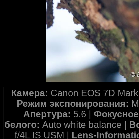
Камера:
Canon EOS 7D Mark 
Режим экспонирования:
M
Апертура:
5.6 |
Фокусное
белого:
Auto white balance |
В
f/4L IS USM |
Lens-Informati