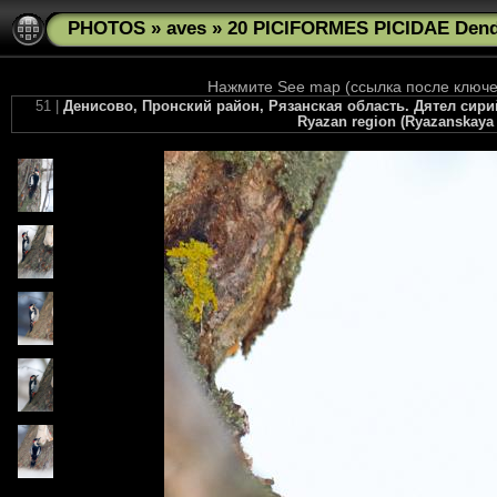
PHOTOS
»
aves
»
20 PICIFORMES PICIDAE Dend
Нажмите See map (ссылка после ключев
51 |
Денисово, Пронский район, Рязанская область. Дятел сирийс
Ryazan region (Ryazanskaya o