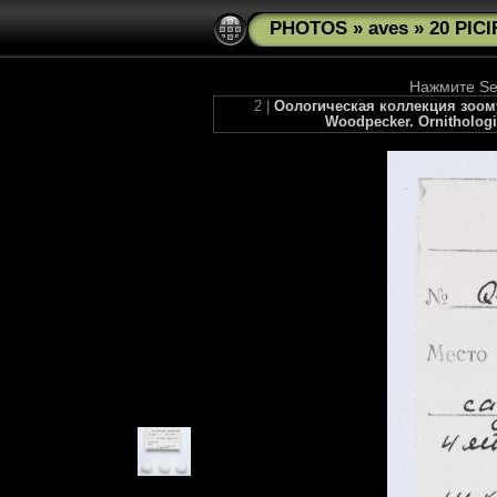
PHOTOS
»
aves
»
20 PIC
Нажмите See
2 |
Оологическая коллекция зоому
Woodpecker. Ornithologic