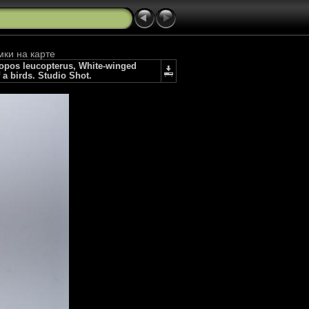
мки на карте
pos leucopterus, White-winged
a birds. Studio Shot.