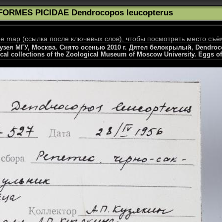
IFORMES PICIDAE Dendrocopos leucopterus
 map (ссылка после ключевых слов), чтобы посмотреть место съё
зея МГУ, Москва. Снято осенью 2010 г. Дятел белокрылый, Dendroco
al collections of the Zoological Museum of Moscow University. Eggs of 