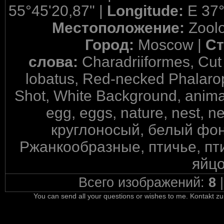
55°45'20,87" |
Longitude:
E 37°
Местоположение:
Zool
Город:
Moscow |
Ст
слова:
Charadriiformes, Cut
lobatus, Red-necked Phalarop
Shot, White Background, animal, 
egg, eggs, nature, nest, 
круглоносый, белый фон
Ржанкообразные, птичье, пт
яйцо
Всего изображений:
8
You can send all your questions or wishes to me. Kontakt zu