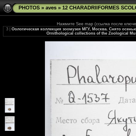
PHOTOS
»
aves
»
12 CHARADRIIFORMES SCOLOP
Нажмите See map (ссылка после ключев
3 |
Оологическая коллекция зоомузея МГУ, Москва. Снято осенью 2
Ornithological collections of the Zoological M