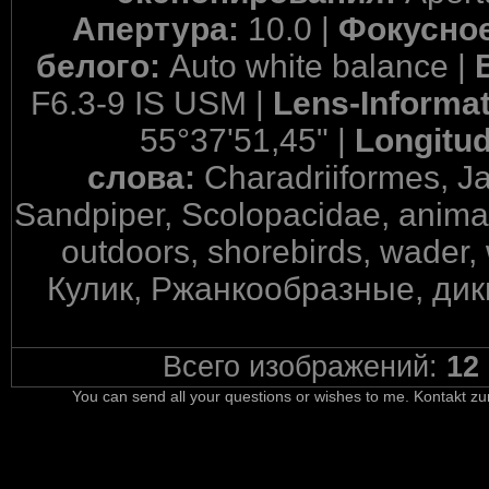
Апертура:
10.0 |
Фокусное
белого:
Auto white balance |
F6.3-9 IS USM |
Lens-Informa
55°37'51,45" |
Longitu
слова:
Charadriiformes, J
Sandpiper, Scolopacidae, animal,
outdoors, shorebirds, wader,
Кулик, Ржанкообразные, дики
Всего изображений:
12
You can send all your questions or wishes to me. Kontakt zu