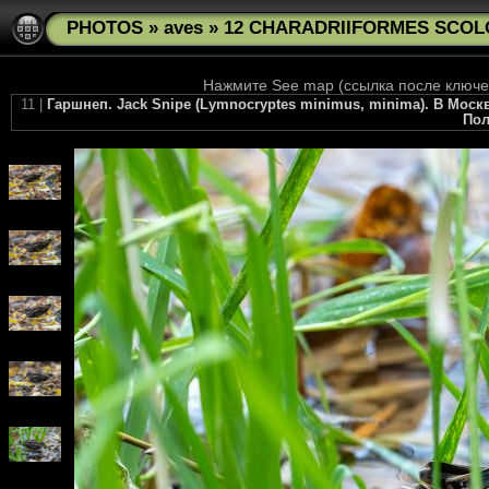
PHOTOS
»
aves
»
12 CHARADRIIFORMES SCOLO
Нажмите See map (ссылка после ключев
11 |
Гаршнеп. Jack Snipe (Lymnocryptes minimus, minima). В Мос
Пол