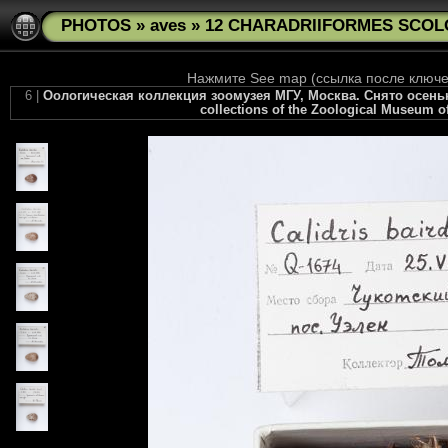
PHOTOS
»
aves
»
12 CHARADRIIFORMES SCOLOP
Нажмите See map (ссылка после ключев
6 |
Оологическая коллекция зоомузея МГУ, Москва. Снято осенью 20
collections of the Zoological Museum of