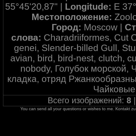
55°45'20,87" |
Longitude:
E 37°
Местоположение:
Zool
Город:
Moscow |
Ст
слова:
Charadriiformes, Cut O
genei, Slender-billed Gull, S
avian, bird, bird-nest, clutch, c
nobody, Голубок морской, 
кладка, отряд Ржанкообразные
Чайковые,
Всего изображений:
8
You can send all your questions or wishes to me. Kontakt zu