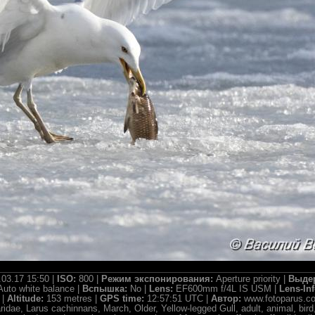
.03.17 15:50 |
ISO:
800 |
Режим экспонирования:
Aperture priority |
Выде
Auto white balance |
Вспышка:
No |
Lens:
EF600mm f/4L IS USM |
Lens-In
 |
Altitude:
153 metres |
GPS time:
12:57:51 UTC |
Автор:
www.fotoparus.c
idae, Larus cachinnans, March, Older, Yellow-legged Gull, adult, animal, bird, e