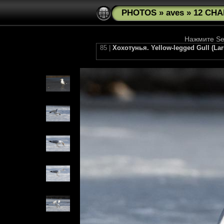
PHOTOS
»
aves
»
12 CHA
Нажмите See
85 |
Хохотунья. Yellow-legged Gull (L