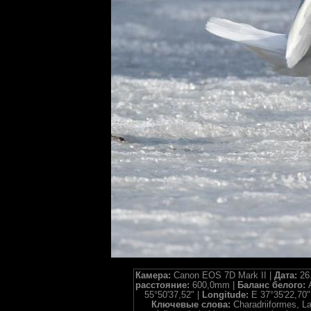
Камера:
Canon EOS 7D Mark II |
Дата:
26
расстояние:
600,0mm |
Баланс белого:
55°50'37,52" |
Longitude:
E 37°35'22,70"
Ключевые слова:
Charadriiformes, Lar