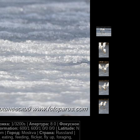
ржка:
1/3200s |
Апертура:
8.0 |
Фокусное
formation:
600/1 600/1 0/0 0/0 |
Latitude:
N
om |
Город:
Moskva |
Страна:
Russland |
ating, feeding, flicker, fly up, foraging,