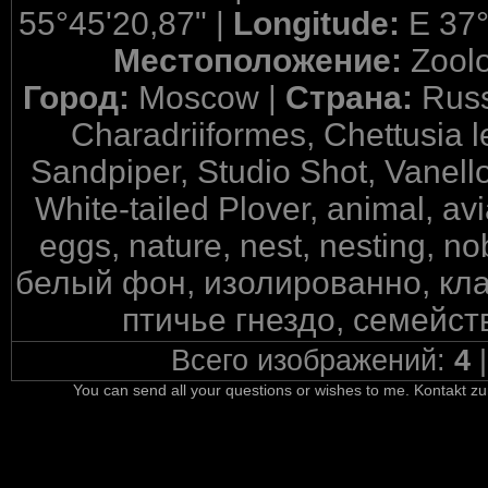
55°45'20,87" |
Longitude:
E 37°
Местоположение:
Zool
Город:
Moscow |
Страна:
Russ
Charadriiformes, Chettusia l
Sandpiper, Studio Shot, Vanell
White-tailed Plover, animal, avia
eggs, nature, nest, nesting, 
белый фон, изолированно, кла
птичье гнездо, семейст
Всего изображений:
4
You can send all your questions or wishes to me. Kontakt zu