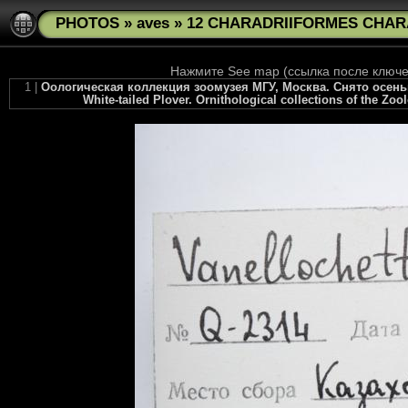
PHOTOS
»
aves
»
12 CHARADRIIFORMES CHARAD
Нажмите See map (ссылка после ключев
1 |
Оологическая коллекция зоомузея МГУ, Москва. Снято осенью 20
White-tailed Plover. Ornithological collections of the Zo