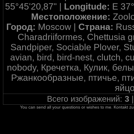
55°45'20,87" |
Longitude:
E 37°
Местоположение:
Zool
Город:
Moscow |
Страна:
Russ
Charadriiformes, Chettusia g
Sandpiper, Sociable Plover, S
avian, bird, bird-nest, clutch, c
nobody, Кречетка, Кулик, бел
Ржанкообразные, птичье, пт
яйцо
Всего изображений:
3
You can send all your questions or wishes to me. Kontakt zu