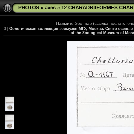
PHOTOS
»
aves
»
12 CHARADRIIFORMES CHARAD
Нажмите See map (ссылка после ключев
3 |
Оологическая коллекция зоомузея МГУ, Москва. Снято осенью 2010 
of the Zoological Museum of Mosco