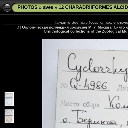
PHOTOS
»
aves
»
12 CHARADRIIFORMES ALCIDAE
Нажмите See map (ссылка после ключев
3 |
Оологическая коллекция зоомузея МГУ, Москва. Снято осе
Ornithological collections of the Zoological M