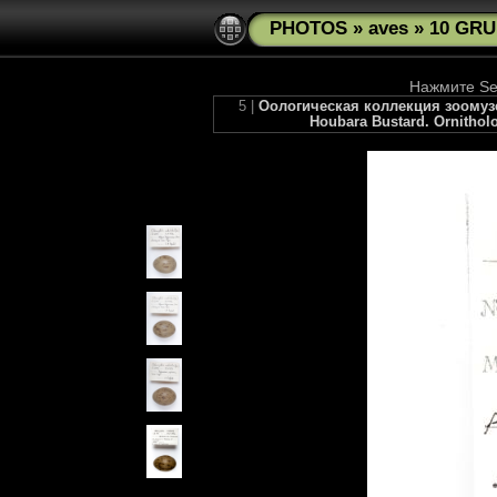
PHOTOS
»
aves
»
10 GRU
Нажмите See
5 |
Оологическая коллекция зоомузея
Houbara Bustard. Ornitholo