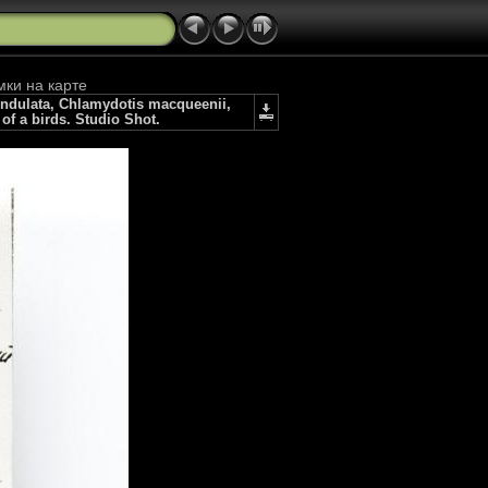
мки на карте
dulata, Chlamydotis macqueenii,
of a birds. Studio Shot.