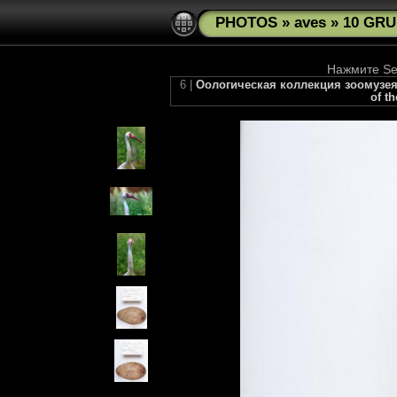
PHOTOS
»
aves
»
10 GRU
Нажмите See
6 |
Оологическая коллекция зоомузея М
of t