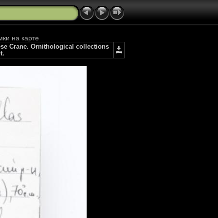
мки на карте
 Crane. Ornithological collections
t.