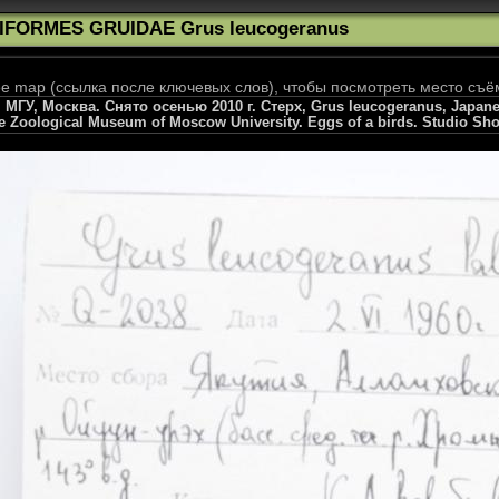
IFORMES GRUIDAE Grus leucogeranus
 map (ссылка после ключевых слов), чтобы посмотреть место съё
ГУ, Москва. Снято осенью 2010 г. Стерх, Grus leucogeranus, Japanese
he Zoological Museum of Moscow University. Eggs of a birds. Studio Sho