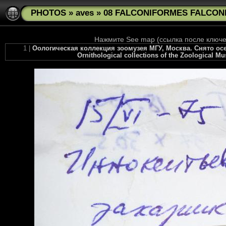
PHOTOS
»
aves
»
08 FALCONIFORMES FALCONID
Нажмите See map (ссылка после ключев
1 |
Оологическая коллекция зоомузея МГУ, Москва. Снято осен
Ornithological collections of the Zoological M