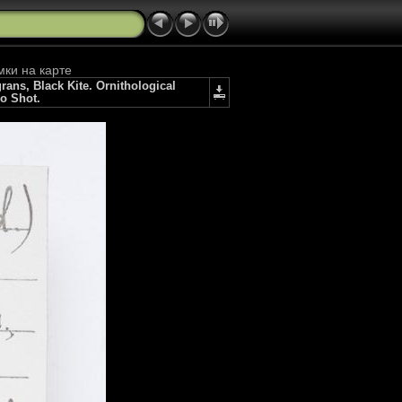
мки на карте
s, Black Kite. Ornithological
io Shot.