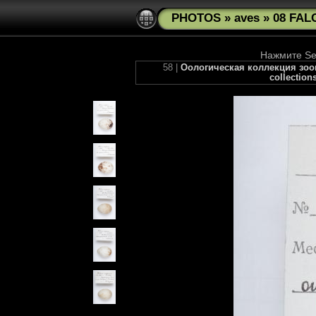
PHOTOS
»
aves
»
08 FAL
Нажмите See
58 |
Оологическая коллекция зоому
collection