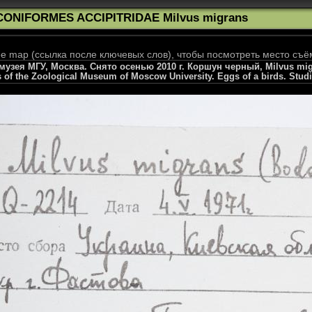
CONIFORMES ACCIPITRIDAE Milvus migrans
 map (ссылка после ключевых слов), чтобы посмотреть место съё
зея МГУ, Москва. Снято осенью 2010 г. Коршун черный, Milvus migran
s of the Zoological Museum of Moscow University. Eggs of a birds. Stud