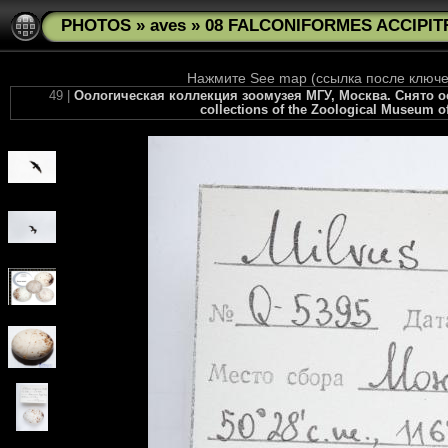
PHOTOS
»
aves
»
08 FALCONIFORMES ACCIPITR
Нажмите See map (ссылка после ключев
49 |
Оологическая коллекция зоомузея МГУ, Москва. Снято осен
collections of the Zoological Museum of