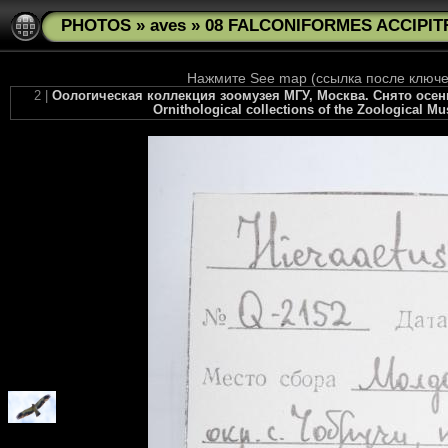
PHOTOS
»
aves
»
08 FALCONIFORMES ACCIPITR
Нажмите See map (ссылка после ключев
2 |
Оологическая коллекция зоомузея МГУ, Москва. Снято осенью 
Ornithological collections of the Zoological M