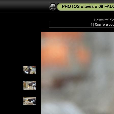
PHOTOS
»
aves
»
08 FAL
Нажмите See
4 |
Снято в зоо