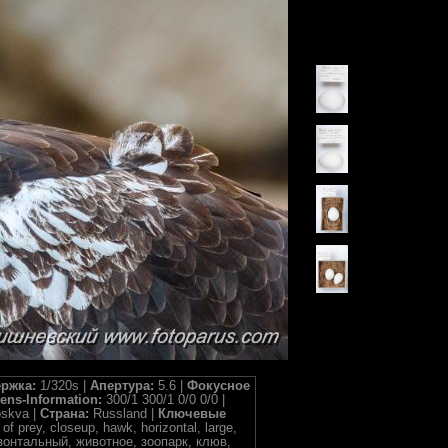
ржка:
1/320s |
Апертура:
5.6 |
Фокусное
ens-Information:
300/1 300/1 0/0 0/0 |
skva |
Страна:
Russland |
Ключевые
 of prey, closeup, hawk, horizontal, large,
зонтальный, животное, зоопарк, клюв,