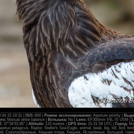
.04.15 19:31 |
ISO:
800 |
Режим экспонирования:
Aperture priority |
Выде
ого:
Manual white balance |
Вспышка:
No |
Lens:
EF300mm f/4L IS USM |
L
E 37°34'33,95" |
Altitude:
133 metres |
GPS time:
15:31:58 UTC |
Город:
Mo
eetus pelagicus, Raptor, Steller's Sea-Eagle, animal, beak, big, bill, bird, bird
ечий, Соколообразные, Хищная птица, Хищник, Ястребиные, большой, гори