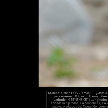
Камера:
Canon EOS 7D Mark II |
Дата:
30
расстояние:
300,0mm |
Баланс бел
Latitude:
N 55°45'45,05" |
Longitude:
слова:
Accipitridae, Falconiformes, Halia
nature, predator, zoo, Орлан белопл