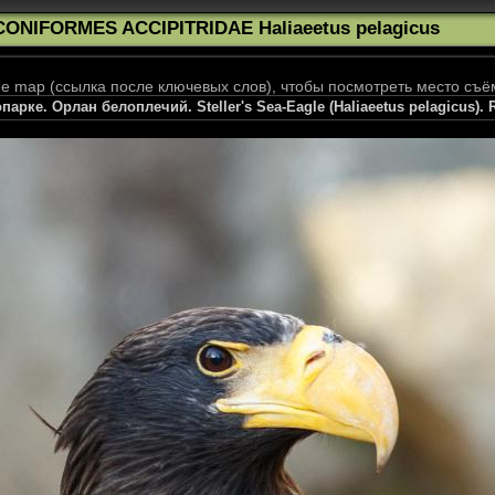
CONIFORMES ACCIPITRIDAE Haliaeetus pelagicus
 map (ссылка после ключевых слов), чтобы посмотреть место съё
парке. Орлан белоплечий. Steller's Sea-Eagle (Haliaeetus pelagicus). 