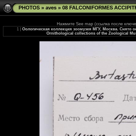
PHOTOS
»
aves
»
08 FALCONIFORMES ACCIPITRI
Нажмите See map (ссылка после ключев
1 |
Оологическая коллекция зоомузея МГУ, Москва. Снято осе
Ornithological collections of the Zoological M