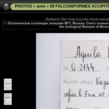
PHOTOS
»
aves
»
08 FALCONIFORMES ACCIPITRI
Нажмите See map (ссылка после ключев
3 |
Оологическая коллекция зоомузея МГУ, Москва. Снято осенью 2010
the Zoological Museum of Moscow