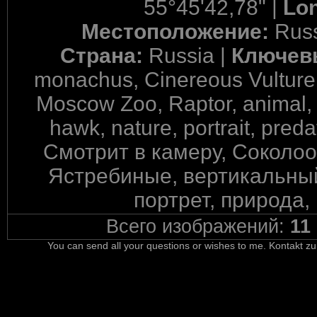
55°45'42,78" |
Lon
Местоположение:
Rus
Страна:
Russia |
Ключев
monachus, Cinereous Vulture,
Moscow Zoo, Raptor, animal, be
hawk, nature, portrait, pred
Смотрит в камеру, Соколо
Ястребиные, вертикальный
портрет, природа,
Всего изображений:
11
You can send all your questions or wishes to me. Kontakt zu