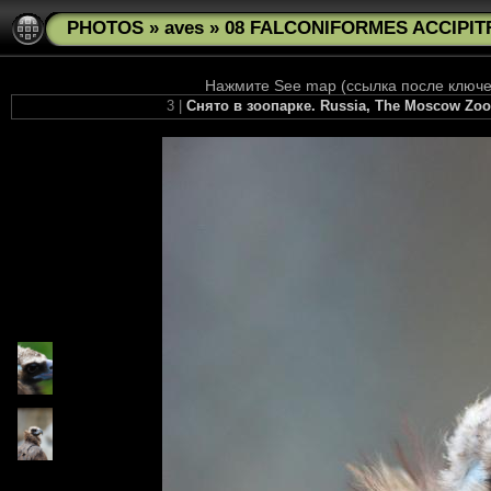
PHOTOS
»
aves
»
08 FALCONIFORMES ACCIPITR
Нажмите See map (ссылка после ключев
3 |
Снято в зоопарке. Russia, The Moscow Zoo