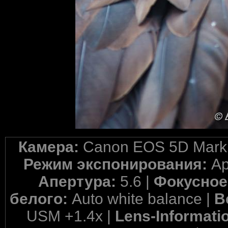
Камера:
Canon EOS 5D Mark 
Режим экспонирования:
Ap
Апертура:
5.6 |
Фокусное
белого:
Auto white balance |
В
USM +1.4x |
Lens-Informati