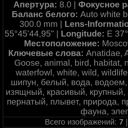
Апертура:
8.0 |
Фокусное р
Баланс белого:
Auto white 
300.0 mm |
Lens-Informati
55°45'44,95" |
Longitude:
E 37°
Местоположение:
Mosco
Ключевые слова:
Anatidae, 
Goose, animal, bird, habitat, 
waterfowl, white, wild, wild
шипун, белый, вода, водоем
изящный, красивый, крупный, 
пернатый, плывет, природа, п
фауна, эле
Всего изображений:
7