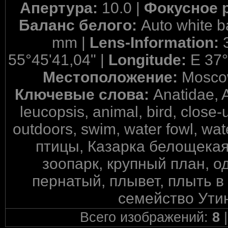
Апертура:
10.0 |
Фокусное 
Баланс белого:
Auto white b
mm |
Lens-Information:
55°45'41,04" |
Longitude:
E 37°
Местоположение:
Mosco
Ключевые слова:
Anatidae, 
leucopsis, animal, bird, close-u
outdoors, swim, water fowl, wa
птицы, Казарка белощекая,
зоопарк, крупный план, о
пернатый, плывет, плыть в 
семейство Ути
Всего изображений:
8