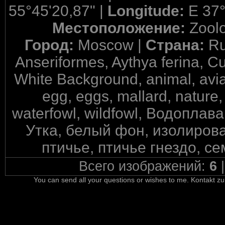
55°45'20,87" |
Longitude:
E 37°
Местоположение:
Zool
Город:
Moscow |
Страна:
Ru
Anseriformes, Aythya ferina, Cu
White Background, animal, avian,
egg, eggs, mallard, nature,
waterfowl, wildfowl, Водопла
Утка, белый фон, изолирова
птичье, птичье гнездо, с
Всего изображений:
6
You can send all your questions or wishes to me. Kontakt zu