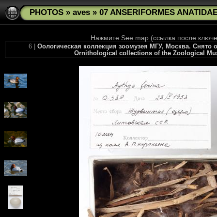
PHOTOS
»
aves
»
07 ANSERIFORMES ANATIDAE A
Нажмите See map (ссылка после ключев
6 |
Оологическая коллекция зоомузея МГУ, Москва. Снято о
Ornithological collections of the Zoological M