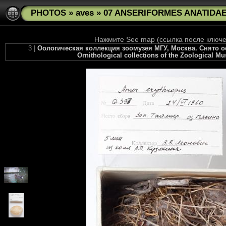
PHOTOS
»
aves
»
07 ANSERIFORMES ANATIDAE 
Нажмите See map (ссылка после ключев
3 |
Оологическая коллекция зоомузея МГУ, Москва. Снято осен
Ornithological collections of the Zoological M