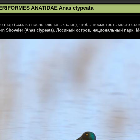
ERIFORMES ANATIDAE Anas clypeata
 map (ссылка после ключевых слов), чтобы посмотреть место съё
rn Shoveler (Anas clypeata). Лосиный остров, национальный парк. M