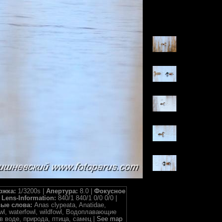
ржка:
1/3200s |
Апертура:
8.0 |
Фокусное
|
Lens-Information:
840/1 840/1 0/0 0/0 |
ые слова:
Anas clypeata, Anatidae,
 fowl, waterfowl, wildfowl, Водоплавающие
в воде, природа, птица, самец |
See map