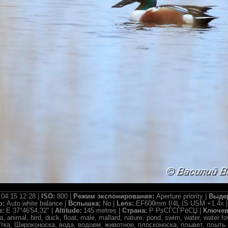
.04.15 12:28 |
ISO:
800 |
Режим экспонирования:
Aperture priority |
Выде
о:
Auto white balance |
Вспышка:
No |
Lens:
EF600mm f/4L IS USM +1.4x 
e:
E 37°46'54,32" |
Altitude:
145 metres |
Страна:
Р РѕСЃСЃРёСЏ |
Ключев
, animal, bird, duck, float, male, mallard, nature, pond, swim, water, water
тка, Широконоска, вода, водоем, животное, плосконоска, плывет, плыть 