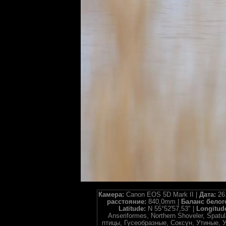
Камера:
Canon EOS 5D Mark II |
Дата:
26
расстояние:
840,0mm |
Баланс белог
Latitude:
N 55°52'57,53" |
Longitud
Anseriformes, Northern Shoveler, Spatula
птицы, Гусеобразные, Соксун, Утиные, У