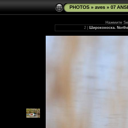
PHOTOS
»
aves
»
07 ANS
Нажмите See
2 |
Широконоска. Northe