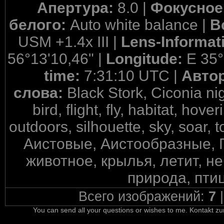
Апертура:
8.0 |
Фокусное
белого:
Auto white balance |
В
USM +1.4x III |
Lens-Informat
56°13'10,46" |
Longitude:
E 35°
time:
7:31:10 UTC |
Авто
слова:
Black Stork, Ciconia ni
bird, flight, fly, habitat, hove
outdoors, silhouette, sky, soar, 
Аистовые, Аистообразные, Г
животное, крылья, летит, не
природа, птиц
Всего изображений:
7
You can send all your questions or wishes to me. Kontakt zu