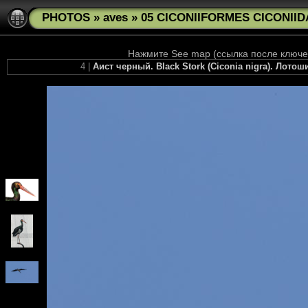
PHOTOS
»
aves
»
05 CICONIIFORMES CICONIIDA
Нажмите See map (ссылка после ключев
4 |
Аист черный. Black Stork (Ciconia nigra). Лото