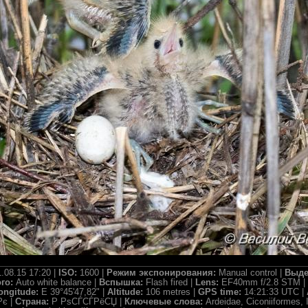
.08.15 17:20 |
ISO:
1600 |
Режим экспонирования:
Manual control |
Выде
ого:
Auto white balance |
Вспышка:
Flash fired |
Lens:
EF40mm f/2.8 STM |
ongitude:
E 39°45'47,82" |
Altitude:
106 metres |
GPS time:
14:21:33 UTC |
є |
Страна:
Р РѕСЃСЃРёСЏ |
Ключевые слова:
Ardeidae, Ciconiiformes, I