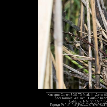
Камера:
Canon EOS 7D Mark II |
Дата:
01
расстояние:
40,0mm |
Баланс бел
Latitude:
N 54°2'44,54" |
L
Город:
РќРѕРІРѕРјРёС‡СѓСЂРёРЅСЃР