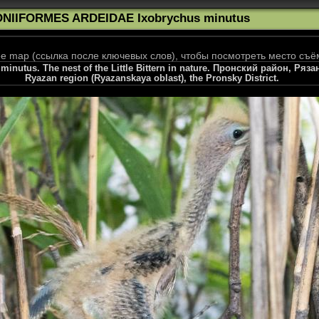
ONIIFORMES ARDEIDAE Ixobrychus minutus
 map (ссылка после ключевых слов), чтобы посмотреть место съё
inutus. The nest of the Little Bittern in nature. Пронский район, Ряза
Ryazan region (Ryazanskaya oblast), the Pronsky District.