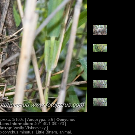
ржка:
1/160s |
Апертура:
5.6 |
Фокусное
Lens-Information:
40/1 40/1 0/0 0/0 |
Автор:
Vasily Vishnevsky |
xobrychus minutus, Little Bittern, animal,