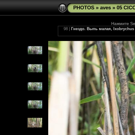
PHOTOS
»
aves
»
05 CIC
Нажмите See
98 |
Гнездо. Выпь малая, Ixobrychus m