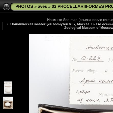
PHOTOS
»
aves
»
03 PROCELLARIIFORMES PROC
Нажмите See map (ссылка после ключев
3 |
Оологическая коллекция зоомузея МГУ, Москва. Снято осенью 201
Zoological Museum of Moscow U