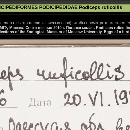
ICIPEDIFORMES PODICIPEDIDAE Podiceps ruficollis
 map (ссылка после ключевых слов), чтобы посмотреть место съё
, Москва. Снято осенью 2010 г. Поганка малая, Podiceps ruficollis, Ta
llections of the Zoological Museum of Moscow University. Eggs of a bird