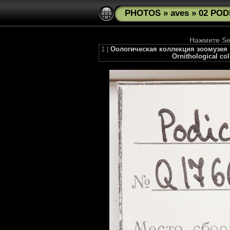
PHOTOS
»
aves
»
02 POD
Нажмите See
1 |
Оологическая коллекция зоомузея МГУ
Ornithological co