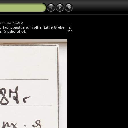
мки на карте
chybaptus ruficollis, Little Grebe.
s. Studio Shot.