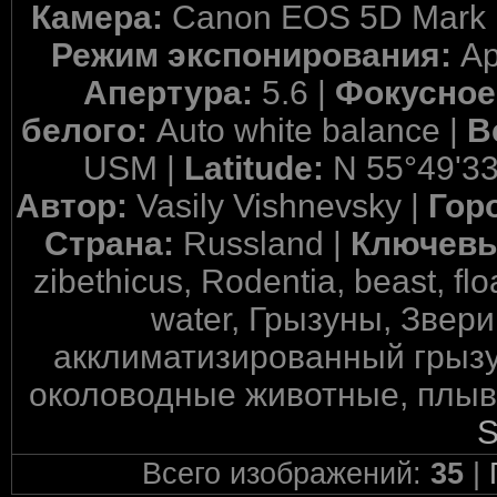
Камера:
Canon EOS 5D Mark I
Режим экспонирования:
Ap
Апертура:
5.6 |
Фокусное
белого:
Auto white balance |
В
USM |
Latitude:
N 55°49'33
Автор:
Vasily Vishnevsky |
Гор
Страна:
Russland |
Ключевы
zibethicus, Rodentia, beast, fl
water, Грызуны, Звер
акклиматизированный грызун
околоводные животные, плывет
S
Всего изображений:
35
|