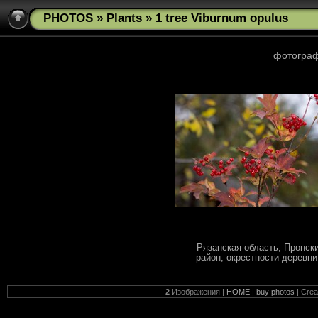
PHOTOS
»
Plants
» 1 tree Viburnum opulus
фотограф
Рязанская область, Пронск
район, окрестности деревни.
2
Изображения |
HOME
|
buy photos
| Cre